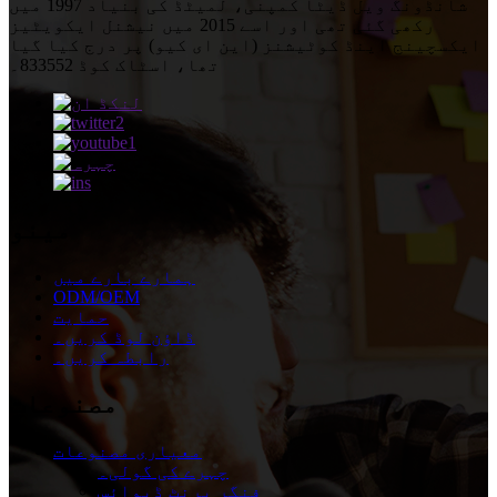
شانڈونگ ویل ڈیٹا کمپنی، لمیٹڈ کی بنیاد 1997 میں
رکھی گئی تھی اور اسے 2015 میں نیشنل ایکویٹیز
ایکسچینج اینڈ کوٹیشنز (این ای کیو) پر درج کیا گیا
تھا، اسٹاک کوڈ 833552۔
مینو
ہمارے بارے میں
ODM/OEM
حمایت
ڈاؤن لوڈ کریں۔
رابطہ کریں۔
مصنوعات
معیاری مصنوعات
چہرے کی گولی۔
فنگر پرنٹ ڈیوائس