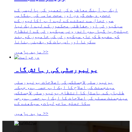
ایک ہم آہنگ معاشرے کی تعمیر کی پالیسی کے
تحت، دہشت گردی اور صحت عامہ کی ہنگامی
صورتحال سے نمٹنے کے لیے اہم اکائیوں کے
سیکیورٹی اور حفاظتی محکموں کے لیے ایک نیا
چیلنج بن گیا ہے، اندرونی سیکیورٹی کے انتظام
کو مضبوط کرنا، سیکیورٹی کی خامیوں کو بند
کرنا اور اس بات کو یقینی بنانا...
مزید پڑھیں >>
یونیورسٹی کی رہائش گاہ
یونیورسٹی لاجسٹکس کی اصلاحات یونیورسٹی
مینجمنٹ کی اصلاح کا ایک اہم حصہ ہے، جبکہ
طلباء کے ہاسٹل کا انتظام یونیورسٹی لاجسٹکس
مینجمنٹ سسٹم کی اصلاحات کا ایک اہم حصہ ہے، جس
کا تعلق ماحولیات، سیکھنے کے...
مزید پڑھیں >>