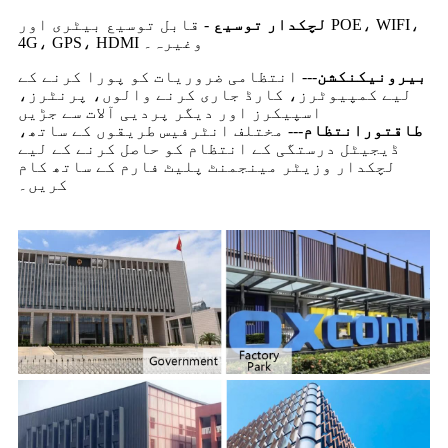
لچکدار توسیع
- قابل توسیع بیٹری اور POE، WIFI،
4G، GPS، HDMI وغیرہ۔
بیرونی
کنکشن
--- انتظامی ضروریات کو پورا کرنے کے
لیے کمپیوٹرز، کارڈ جاری کرنے والوں، پرنٹرز،
اسپیکرز اور دیگر پردیی آلات سے جڑیں
طاقتور
انتظام
--- مختلف انٹرفیس طریقوں کے ساتھ،
ڈیجیٹل درستگی کے انتظام کو حاصل کرنے کے لیے
لچکدار وزیٹر مینجمنٹ پلیٹ فارم کے ساتھ کام
کریں۔