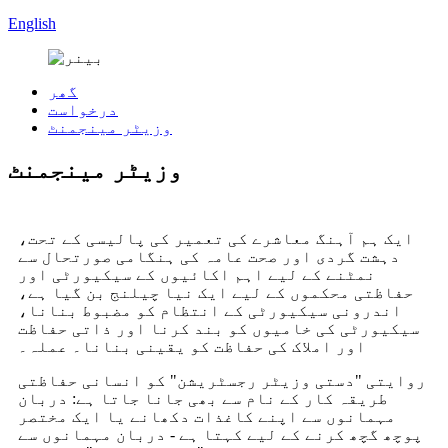
English
گھر
درخواست
وزیٹر مینجمنٹ
وزیٹر مینجمنٹ
ایک ہم آہنگ معاشرے کی تعمیر کی پالیسی کے تحت،
دہشت گردی اور صحت عامہ کی ہنگامی صورتحال سے
نمٹنے کے لیے اہم اکائیوں کے سیکیورٹی اور
حفاظتی محکموں کے لیے ایک نیا چیلنج بن گیا ہے،
اندرونی سیکیورٹی کے انتظام کو مضبوط بنانا،
سیکیورٹی کی خامیوں کو بند کرنا اور ذاتی حفاظت
اور املاک کی حفاظت کو یقینی بنانا۔ عملہ۔
روایتی "دستی وزیٹر رجسٹریشن" کو انسانی حفاظتی
طریقہ کار کے نام سے بھی جانا جاتا ہے: دربان
مہمانوں سے اپنے کاغذات دکھانے یا ایک مختصر
پوچھ گچھ کرنے کے لیے کہتا ہے - دربان مہمانوں سے