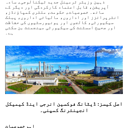
ذہین وزیٹر ٹرمینل جدید ٹیکنالوجی، سادہ
آپریشن، قابل اعتماد کارکردگی اور دیگر کے
ساتھ۔ خصوصیات، حکومت، ملٹری کمپاؤنڈز،
انٹرپرائزز اور اداروں، مالیاتی اداروں، پبلک
سیکیورٹی، کالجوں اور یونیورسٹیوں کی حفاظت
اور صحیح اسسٹنٹ کی سیکیورٹی مینجمنٹ بن سکتی
ہے۔
اصل کیسز: ڈیٹانگ فوکسین انرجی اینڈ کیمیکل
انجینئرنگ کمپنی۔
اہم خصوصیات