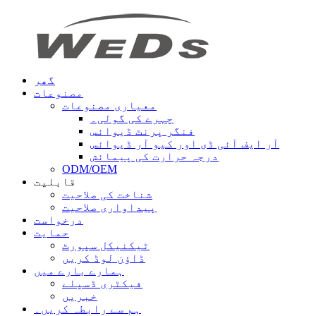
گھر
مصنوعات
معیاری مصنوعات
چہرے کی گولی۔
فنگر پرنٹ ڈیوائس
آر ایف آئی ڈی اور کیو آر ڈیوائس
درجہ حرارت کی پیمائش
ODM/OEM
قابلیت
شناخت کی صلاحیت
پیداواری صلاحیت
درخواست
حمایت
ٹیکنیکل سپورٹ
ڈاؤن لوڈ کریں
ہمارے بارے میں
فیکٹری ڈسپلے
خبریں
ہم سے رابطہ کریں۔