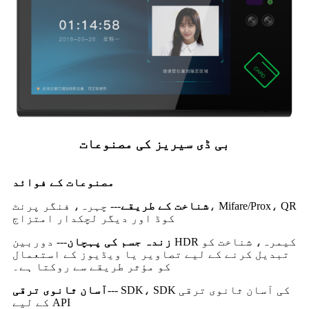
بی ڈی سیریز کی مصنوعات
مصنوعات کے فوائد
شناخت کے طریقے
--- چہرہ، فنگر پرنٹ، Mifare/Prox، QR
کوڈ اور دیگر لچکدار امتزاج
زندہ جسم کی پہچان
--- دوربین HDR کیمرہ، شناخت کو
تبدیل کرنے کے لیے تصاویر یا ویڈیوز کے استعمال
کو مؤثر طریقے سے روکتا ہے۔
--- SDK، SDK کی آسان ثانوی ترقی
آسان ثانوی ترقی
کے لیے API