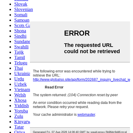
Slovak
Slovenian
Somali
Samoan
Scots Gaelic
Shona
Sindhi
Sundanese
Swahili
Tajik
Tamil
Telugu
Thai
Ukrainian
Urdu
Uzbek
Vietnamese
Welsh
Xhosa
Yiddish
Yoruba
Zulu
Kinyarwanda
Tatar
Oriya