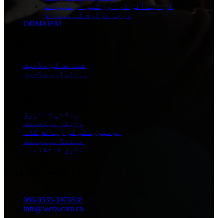
آر ایف آئی ڈی اور کیو آر ڈیوائس
درجہ حرارت کی پیمائش
ODM/OEM
قابلیت
شناخت کی صلاحیت
پیداواری صلاحیت
درخواست
رسائی کنٹرول
وزیٹر مینجمنٹ
یونیورسٹی کی رہائش گاہ
میٹنگ مینجمنٹ
سکول انتظامیہ
ہم سے رابطہ کریں۔
شیڈونگ ویل ڈیٹا کمپنی، لمیٹڈ
086-0535-3971818
info@weds.com.cn