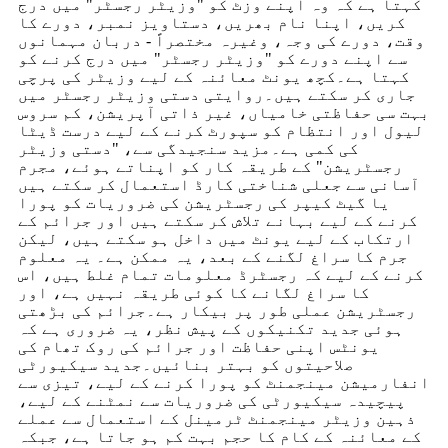
کہتا ہے کہ وہ اپنے وزٹ کو "وزیٹر رجسٹر" میں درج
کریں، اپنا نام بھریں، دستاویز نمبر، دورے کا
وقت، دورے کی وجہ، وغیرہ مختصراً - دربان مہمانوں
سے اپنے دورے کو "وزیٹر رجسٹر" میں درج کرنے کو
کہتا ہے۔کچھ یونٹ معائنہ کے لیے وزیٹر کی پرچی
جاری کر سکتے ہیں۔روایتی دستی وزیٹر رجسٹر میں
بہت سی حفاظتی خامیاں، غیر ذاتی آپریشن، کم سروس
لیول اور انتظام کو سپورٹ کرنے کے لیے درست ڈیٹا
کی کمی ہے۔مزید سنجیدگی سے، "دستی وزیٹر
رجسٹریشن" کے طریقہ کار کو اپناتے ہوئے، مجرم
آسانی سے جعلی شناختی کارڈ استعمال کر سکتے ہیں
یا گیٹ کیپر کی رجسٹریشن کی ضروریات کو پورا
کرنے کے لیے بہانے تلاش کر سکتے ہیں اور جرائم کے
ارتکاب کے لیے یونٹ میں داخل ہو سکتے ہیں، لیکن
جرم کا سراغ لگنے کے بعد، یہ ممکن ہے۔ یہ معلوم
کرنے کے لیے کہ رجسٹرڈ معلومات تمام غلط ہیں، اس
کا سراغ لگانے کا کوئی طریقہ نہیں ہے، اور
رجسٹریشن عملی طور پر بیکار ہے۔جرائم کی بڑھتی
ہوئی جدید تکنیکوں کے پیش نظر، یہ ضروری ہے کہ
یونٹس اپنی حفاظت اور جرائم کی روک تھام کی
صلاحیتوں کو بہتر بنائیں۔جدید سیکیورٹی
انفارمیشن مینجمنٹ کو پورا کرنے کے لیے، تیزی سے
پیچیدہ سیکیورٹی کی ضروریات سے نمٹنے کے لیے،
ذہین وزیٹر مینجمنٹ ٹرمینل کے استعمال سے عملے
کے معائنہ کے کام کا حجم بہت کم ہو جاتا ہے، جبکہ