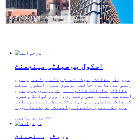
اسکول بس سیفٹی مینجمنٹ
بچوں کی حفاظت ہمیشہ تمام والدین کے ذہن میں
رہتی ہے۔تاہم، حالیہ برسوں میں، اسکول بس کے
حفاظتی حادثات شاذ و نادر نہیں ہیں، جن میں
راستے سے ہٹنے، تیز رفتاری، اوور لوڈنگ وغیرہ
کے حالات شامل ہیں، یہاں تک کہ طالب علموں اور
بچوں کے بھول جانے کے واقعات بھی شامل ہیں۔
مزید پڑھیں >>
وزیٹر مینجمنٹ