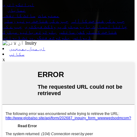
اب انکوائری
© کاپی رائٹ - 2011-2021: جملہ حقوق محفوظ ہیں۔
نمایاں
مصنوعات
,
سائٹ کا نقشہ
چہرے کی شناخت کا آلہ
,
چہرے کی شناخت یونیورسٹی
,
چائنا اسمارٹ بایومیٹرک پروڈکٹ فیکٹری
,
چہرے کی
شناخت کنسٹرکشن سائٹس
,
بلوٹوتھ بائیو میٹرک
,
ڈیوائس
,
بلوٹوتھ فنگر پرنٹ ڈیوائس
ای میل بھیجیں
سکائپ
x