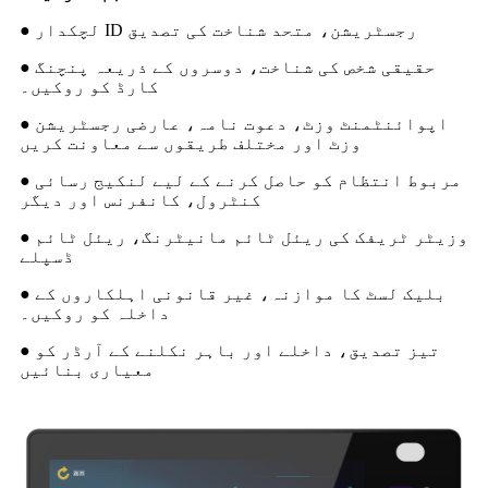
● لچکدار ID رجسٹریشن، متحد شناخت کی تصدیق
● حقیقی شخص کی شناخت، دوسروں کے ذریعہ پنچنگ
کارڈ کو روکیں۔
● اپوائنٹمنٹ وزٹ، دعوت نامہ، عارضی رجسٹریشن
وزٹ اور مختلف طریقوں سے معاونت کریں
● مربوط انتظام کو حاصل کرنے کے لیے لنکیج رسائی
کنٹرول، کانفرنس اور دیگر
● وزیٹر ٹریفک کی ریئل ٹائم مانیٹرنگ، ریئل ٹائم
ڈسپلے
● بلیک لسٹ کا موازنہ، غیر قانونی اہلکاروں کے
داخلہ کو روکیں۔
● تیز تصدیق، داخلے اور باہر نکلنے کے آرڈر کو
معیاری بنائیں